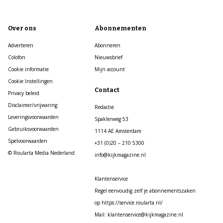
Over ons
Abonnementen
Adverteren
Abonneren
Colofon
Nieuwsbrief
Cookie informatie
Mijn account
Cookie Instellingen
Contact
Privacy beleid
Disclaimer/vrijwaring
Redactie
Leveringsvoorwaarden
Spaklerweg 53
Gebruiksvoorwaarden
1114 AE Amsterdam
Spelvoorwaarden
+31 (0)20 – 210 5300
© Roularta Media Nederland
info@kijkmagazine.nl
Klantenservice
Regel eenvoudig zelf je abonnementszaken
op https://service.roularta.nl/
Mail: klantenservice@kijkmagazine.nl