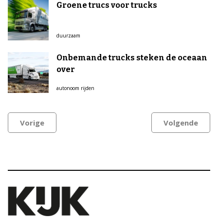
Groene trucs voor trucks
duurzaam
Onbemande trucks steken de oceaan
over
autonoom rijden
Vorige
Volgende