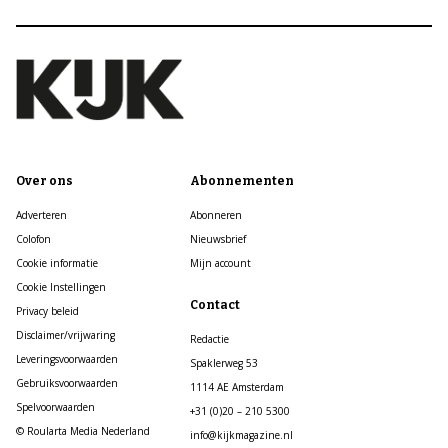
Over ons
Abonnementen
Adverteren
Abonneren
Colofon
Nieuwsbrief
Cookie informatie
Mijn account
Cookie Instellingen
Contact
Privacy beleid
Disclaimer/vrijwaring
Redactie
Leveringsvoorwaarden
Spaklerweg 53
Gebruiksvoorwaarden
1114 AE Amsterdam
Spelvoorwaarden
+31 (0)20 – 210 5300
© Roularta Media Nederland
info@kijkmagazine.nl