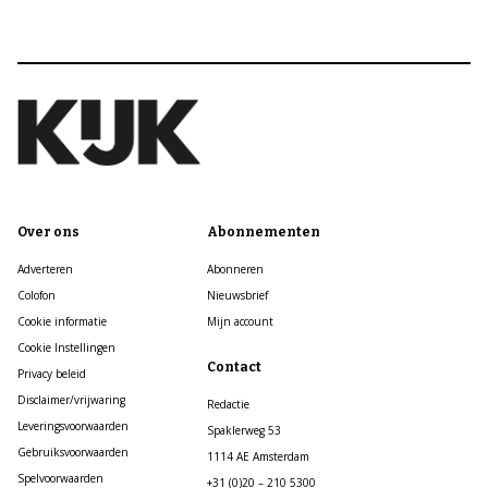
Over ons
Abonnementen
Adverteren
Abonneren
Colofon
Nieuwsbrief
Cookie informatie
Mijn account
Cookie Instellingen
Contact
Privacy beleid
Disclaimer/vrijwaring
Redactie
Leveringsvoorwaarden
Spaklerweg 53
Gebruiksvoorwaarden
1114 AE Amsterdam
Spelvoorwaarden
+31 (0)20 – 210 5300