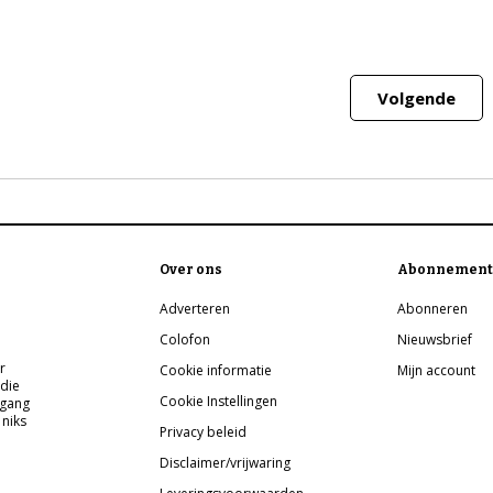
Volgende
Over ons
Abonnement
Adverteren
Abonneren
Colofon
Nieuwsbrief
r
Cookie informatie
Mijn account
 die
Cookie Instellingen
pgang
 niks
Privacy beleid
Disclaimer/vrijwaring