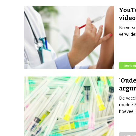
YouTu
video
Na versc
verwijder
mens e
'Oude
argu
De vacci
rondde M
hoeveel
intervi