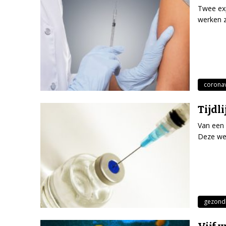
Twee ex
werken z
coronav
Tijdl
Van een 
Deze weg
gezond