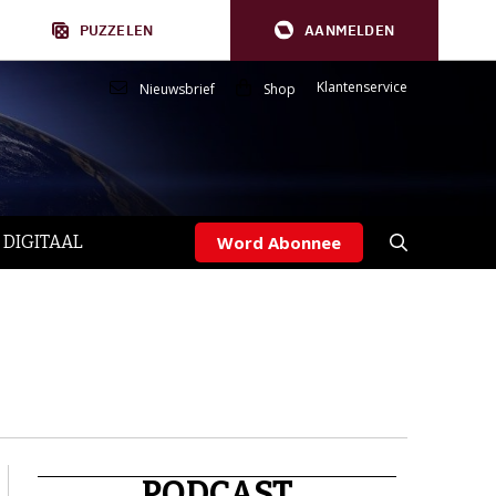
PUZZELEN
AANMELDEN
Klantenservice
Nieuwsbrief
Shop
 DIGITAAL
Word Abonnee
PODCAST