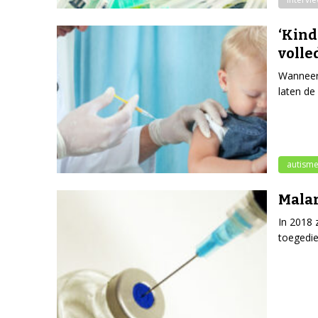
‘Kind
volle
Wanneer 
laten de
autism
Malar
In 2018 
toegedie