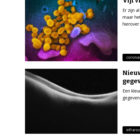
Vijf 
Er zijn 
maar het
hierover
coronav
Nieuw
gege
Een kleu
gegevens
infraro