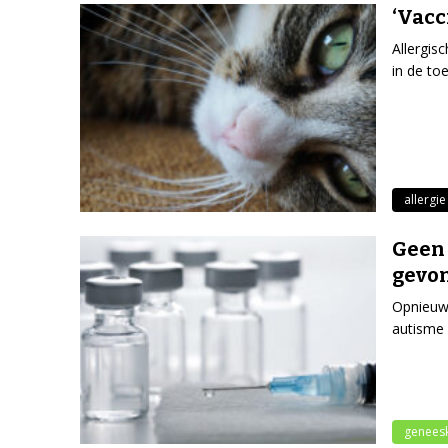
‘Vacc
Allergis
in de to
allergie
Geen 
gevo
Opnieuw
autisme 
genees