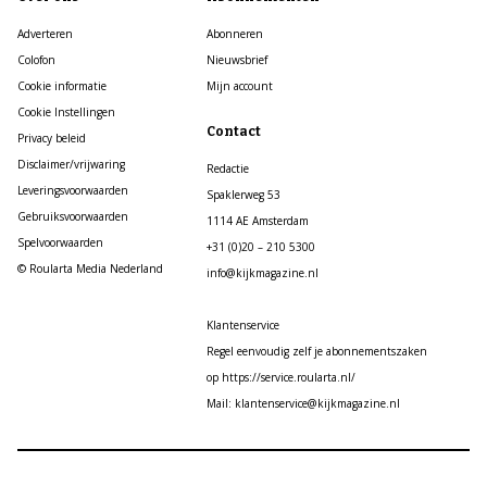
Adverteren
Abonneren
Colofon
Nieuwsbrief
Cookie informatie
Mijn account
Cookie Instellingen
Contact
Privacy beleid
Disclaimer/vrijwaring
Redactie
Leveringsvoorwaarden
Spaklerweg 53
Gebruiksvoorwaarden
1114 AE Amsterdam
Spelvoorwaarden
+31 (0)20 – 210 5300
© Roularta Media Nederland
info@kijkmagazine.nl
Klantenservice
Regel eenvoudig zelf je abonnementszaken
op https://service.roularta.nl/
Mail: klantenservice@kijkmagazine.nl