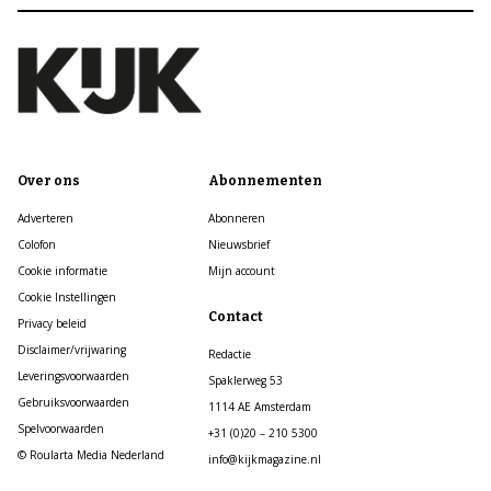
Over ons
Abonnementen
Adverteren
Abonneren
Colofon
Nieuwsbrief
Cookie informatie
Mijn account
Cookie Instellingen
Contact
Privacy beleid
Disclaimer/vrijwaring
Redactie
Leveringsvoorwaarden
Spaklerweg 53
Gebruiksvoorwaarden
1114 AE Amsterdam
Spelvoorwaarden
+31 (0)20 – 210 5300
© Roularta Media Nederland
info@kijkmagazine.nl