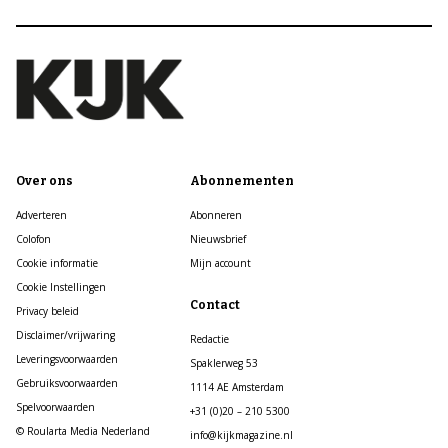
Over ons
Abonnementen
Adverteren
Abonneren
Colofon
Nieuwsbrief
Cookie informatie
Mijn account
Cookie Instellingen
Contact
Privacy beleid
Disclaimer/vrijwaring
Redactie
Leveringsvoorwaarden
Spaklerweg 53
Gebruiksvoorwaarden
1114 AE Amsterdam
Spelvoorwaarden
+31 (0)20 – 210 5300
© Roularta Media Nederland
info@kijkmagazine.nl