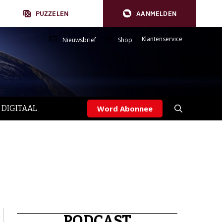
PUZZELEN
AANMELDEN
Klantenservice
Nieuwsbrief
Shop
 DIGITAAL
Word Abonnee
PODCAST