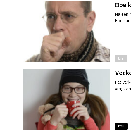
Hoe k
Na een f
Hoe kan
bril
Verko
Het verk
omgevin
kou