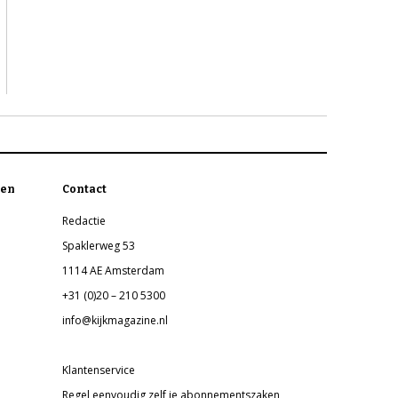
en
Contact
Redactie
Spaklerweg 53
1114 AE Amsterdam
+31 (0)20 – 210 5300
info@kijkmagazine.nl
Klantenservice
Regel eenvoudig zelf je abonnementszaken