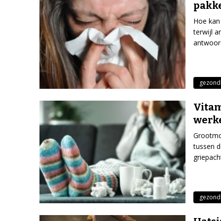
pakke
Hoe kan 
terwijl 
antwoord
gezond
Vitam
werke
Grootmo
tussen d
griepach
gezond