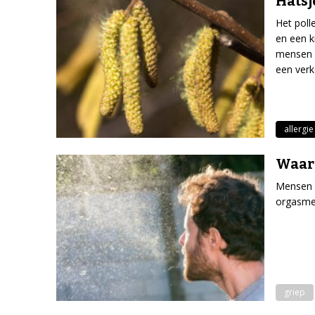
Hatsj
Het poll
en een k
mensen z
een verk
allergie
Waaro
Mensen v
orgasme.
griep