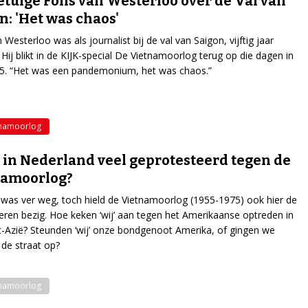
tuige Fons van Westerloo over de Val van
n: 'Het was chaos'
Westerloo was als journalist bij de val van Saigon, vijftig jaar
 Hij blikt in de KIJK-special De Vietnamoorlog terug op die dagen in
75. “Het was een pandemonium, het was chaos.”
tnamoorlog
in Nederland veel geprotesteerd tegen de
namoorlog?
was ver weg, toch hield de Vietnamoorlog (1955-1975) ook hier de
en bezig. Hoe keken ‘wij’ aan tegen het Amerikaanse optreden in
-Azië? Steunden ‘wij’ onze bondgenoot Amerika, of gingen we
de straat op?
tnamoorlog