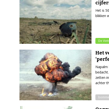
cijfer
Het is 5
blikken w
De Vie
Het v
‘perf
Napalm b
bedacht.
zetten i
achter t
bomme