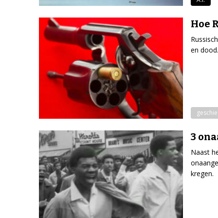
Hoe R
Russisch
en dood.
geschie
3 on
Naast he
onaange
kregen.