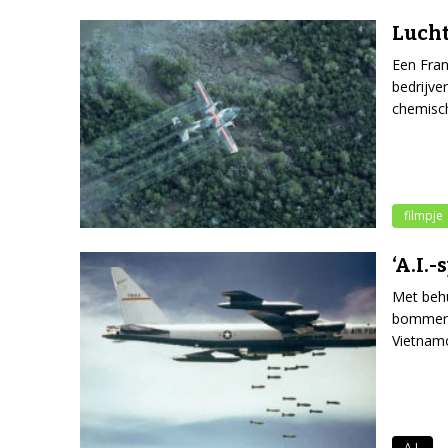
Lucht
Een Fran
bedrijve
chemisch
filmpje
‘A.I.
Met behu
bommen e
Vietnam
A.I.