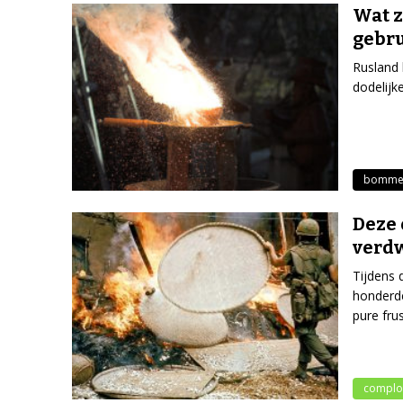
Wat z
gebru
Rusland
dodelijk
bomme
Deze 
verd
Tijdens 
honderd
pure fru
complo