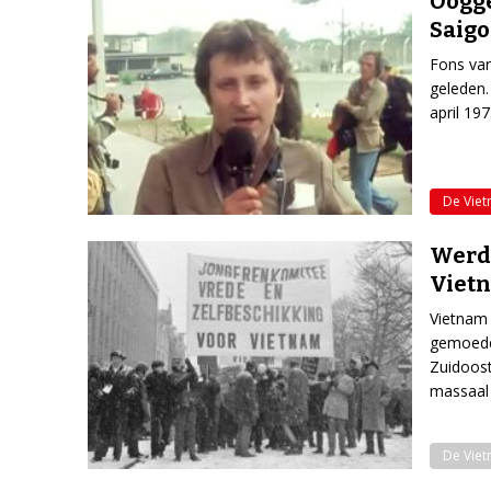
Oogge
Saigo
Fons van 
geleden.
april 19
De Vie
Werd 
Viet
Vietnam 
gemoeder
Zuidoost
massaal 
De Vie