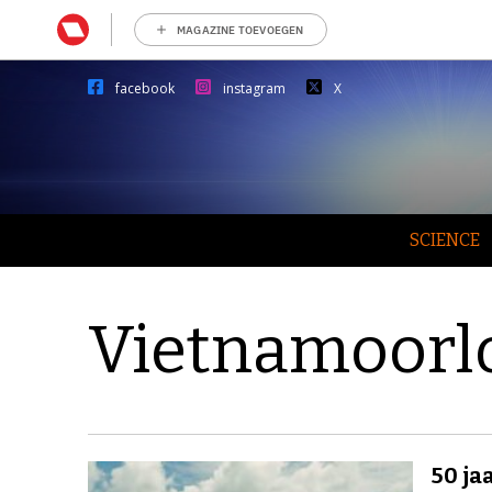
MAGAZINE TOEVOEGEN
facebook
instagram
X
SCIENCE
Vietnamoorl
50 ja