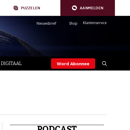
PUZZELEN
AANMELDEN
Klantenservice
Nieuwsbrief
Shop
 DIGITAAL
Word Abonnee
PODCAST