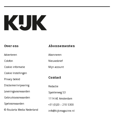
Over ons
Abonnementen
Adverteren
Abonneren
Colofon
Nieuwsbrief
Cookie informatie
Mijn account
Cookie Instellingen
Contact
Privacy beleid
Disclaimer/vrijwaring
Redactie
Leveringsvoorwaarden
Spaklerweg 53
Gebruiksvoorwaarden
1114 AE Amsterdam
Spelvoorwaarden
+31 (0)20 – 210 5300
© Roularta Media Nederland
info@kijkmagazine.nl