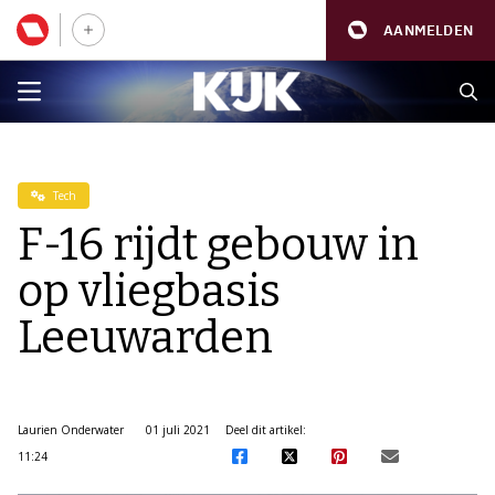
AANMELDEN
Tech
F-16 rijdt gebouw in
op vliegbasis
Leeuwarden
Laurien Onderwater
01 juli 2021
Deel dit artikel:
11:24