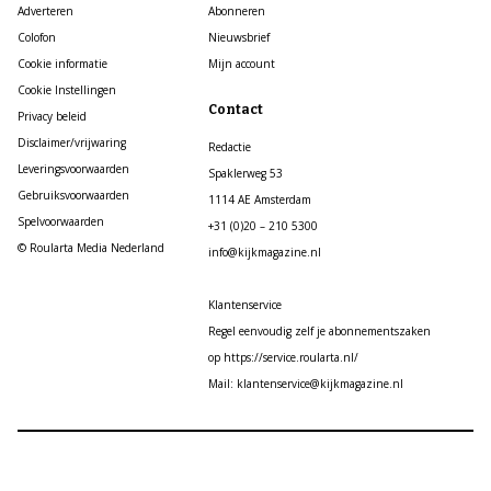
Adverteren
Abonneren
Colofon
Nieuwsbrief
Cookie informatie
Mijn account
Cookie Instellingen
Contact
Privacy beleid
Disclaimer/vrijwaring
Redactie
Leveringsvoorwaarden
Spaklerweg 53
Gebruiksvoorwaarden
1114 AE Amsterdam
Spelvoorwaarden
+31 (0)20 – 210 5300
© Roularta Media Nederland
info@kijkmagazine.nl
Klantenservice
Regel eenvoudig zelf je abonnementszaken
op https://service.roularta.nl/
Mail: klantenservice@kijkmagazine.nl