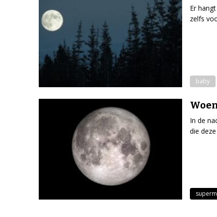
Er hangt
zelfs vo
baby
Woens
In de na
die deze
superm