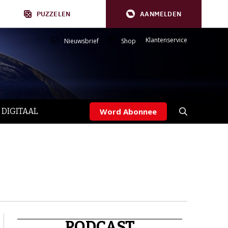
PUZZELEN
AANMELDEN
Klantenservice
Nieuwsbrief
Shop
 DIGITAAL
Word Abonnee
PODCAST