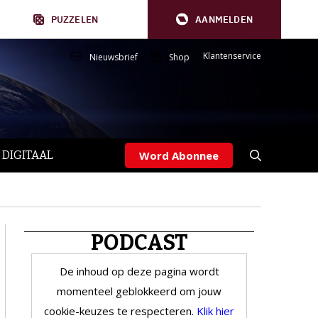
PUZZELEN
AANMELDEN
Klantenservice
Nieuwsbrief
Shop
 DIGITAAL
Word Abonnee
PODCAST
De inhoud op deze pagina wordt
momenteel geblokkeerd om jouw
cookie-keuzes te respecteren.
Klik hier