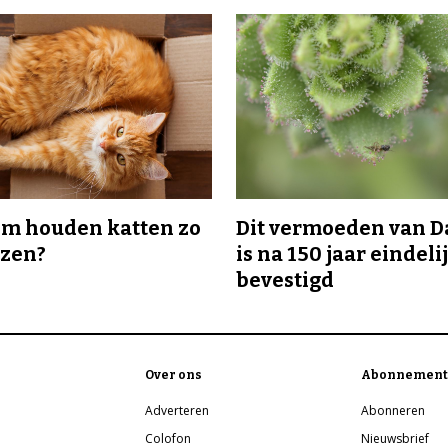
m houden katten zo
Dit vermoeden van 
ozen?
is na 150 jaar eindeli
bevestigd
Over ons
Abonnement
Adverteren
Abonneren
Colofon
Nieuwsbrief