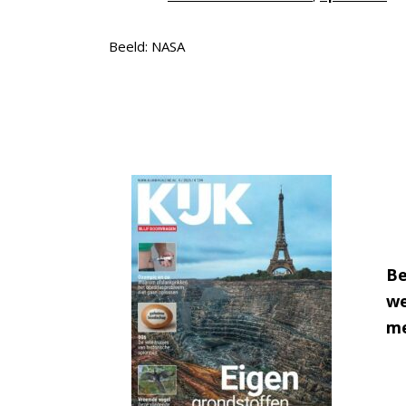
Beeld: NASA
Be
we
me