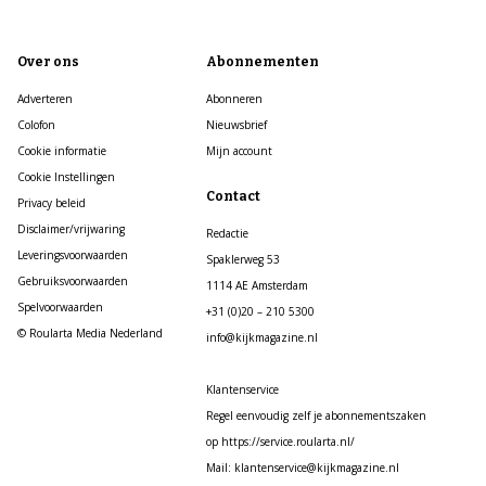
Over ons
Abonnementen
Adverteren
Abonneren
Colofon
Nieuwsbrief
Cookie informatie
Mijn account
Cookie Instellingen
Contact
Privacy beleid
Disclaimer/vrijwaring
Redactie
Leveringsvoorwaarden
Spaklerweg 53
Gebruiksvoorwaarden
1114 AE Amsterdam
Spelvoorwaarden
+31 (0)20 – 210 5300
© Roularta Media Nederland
info@kijkmagazine.nl
Klantenservice
Regel eenvoudig zelf je abonnementszaken
op https://service.roularta.nl/
Mail: klantenservice@kijkmagazine.nl