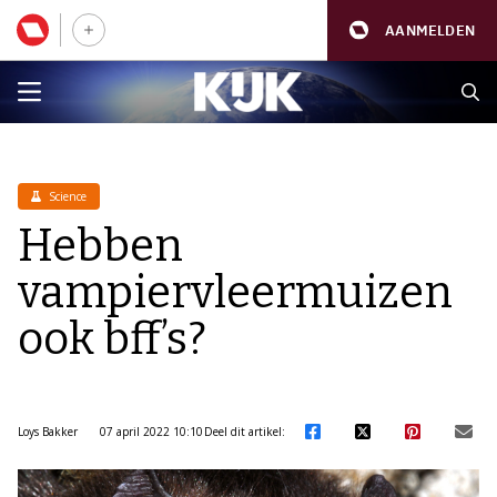
AANMELDEN
Science
Hebben
vampiervleermuizen
ook bff’s?
Loys Bakker
07 april 2022 10:10
Deel dit artikel: