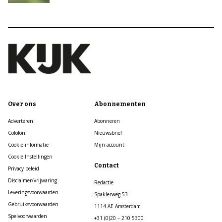
Over ons
Abonnementen
Adverteren
Abonneren
Colofon
Nieuwsbrief
Cookie informatie
Mijn account
Cookie Instellingen
Contact
Privacy beleid
Disclaimer/vrijwaring
Redactie
Leveringsvoorwaarden
Spaklerweg 53
Gebruiksvoorwaarden
1114 AE Amsterdam
Spelvoorwaarden
+31 (0)20 – 210 5300