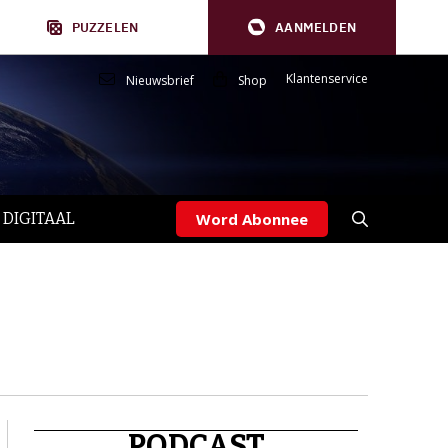
PUZZELEN
AANMELDEN
Klantenservice
Nieuwsbrief
Shop
 DIGITAAL
Word Abonnee
PODCAST