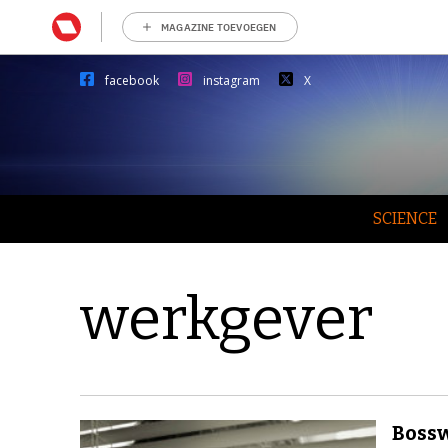
MAGAZINE TOEVOEGEN
facebook
instagram
X
SCIENCE
werkgever
Bossw