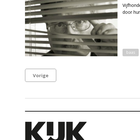
Vijfhond
door hun
baas
Vorige