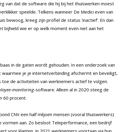
g van dat de software die hij bij het thuiswerken moest
 verklikker speelde. Telkens wanneer De Medici even van
s bewoog, kreeg zijn profiel de status ‘inactief’. En dan
zet bijhield wie er op welk moment even niet aan het
jn baas in de gaten wordt gehouden. In een onderzoek van
waarmee je je internetverbinding afschermt en beveiligt,
toe de activiteiten van werknemers actief te volgen.
loyee-monitoring
-software. Alleen al in 2020 steeg de
n 60 procent.
bond CNV een half miljoen mensen (vooral thuiswerkers)
 vormen aan. Zo besloot Teleperformance, een bedrijf
eert voor klanten, in 2021 werknemers voortaan via hun