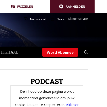
PUZZELEN
AANMELDEN
Klantenservice
Nieuwsbrief
Shop
 DIGITAAL
Word Abonnee
PODCAST
De inhoud op deze pagina wordt
momenteel geblokkeerd om jouw
cookie-keuzes te respecteren.
Klik hier