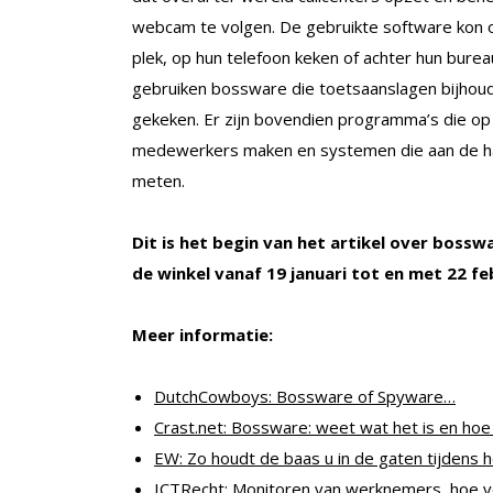
webcam te volgen. De gebruikte software kon 
plek, op hun telefoon keken of achter hun bur
gebruiken bossware die toetsaanslagen bijhoud
gekeken. Er zijn bovendien programma’s die o
medewerkers maken en systemen die aan de 
meten.
Dit is het begin van het artikel over bosswar
de winkel vanaf 19 januari tot en met 22 fe
Meer informatie:
DutchCowboys: Bossware of Spyware…
Crast.net: Bossware: weet wat het is en hoe
EW: Zo houdt de baas u in de gaten tijdens 
ICTRecht: Monitoren van werknemers, hoe v