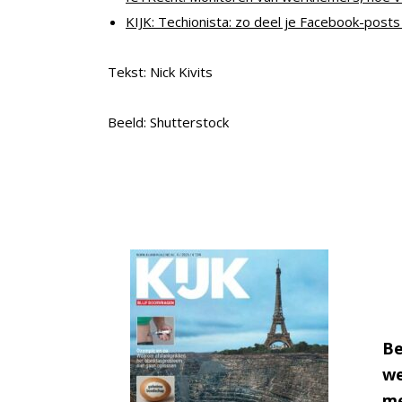
KIJK: Techionista: zo deel je Facebook-posts
Tekst: Nick Kivits
Beeld: Shutterstock
Be
we
me