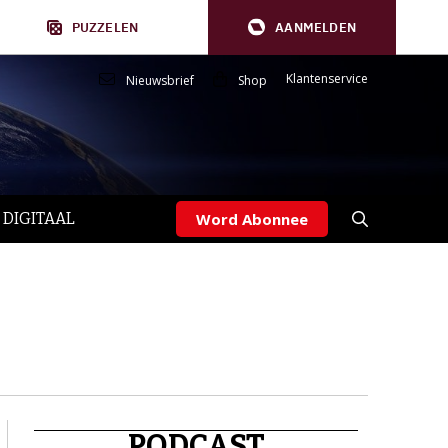
PUZZELEN
AANMELDEN
Klantenservice
Nieuwsbrief
Shop
 DIGITAAL
Word Abonnee
PODCAST