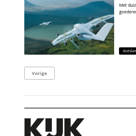
Met duiz
goederen
duitsla
Vorige