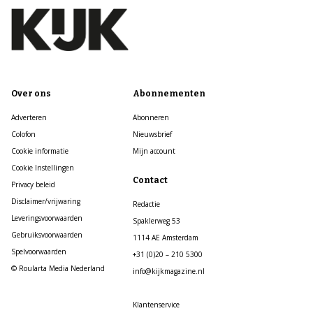
Over ons
Abonnementen
Adverteren
Abonneren
Colofon
Nieuwsbrief
Cookie informatie
Mijn account
Cookie Instellingen
Contact
Privacy beleid
Disclaimer/vrijwaring
Redactie
Leveringsvoorwaarden
Spaklerweg 53
Gebruiksvoorwaarden
1114 AE Amsterdam
Spelvoorwaarden
+31 (0)20 – 210 5300
© Roularta Media Nederland
info@kijkmagazine.nl
Klantenservice