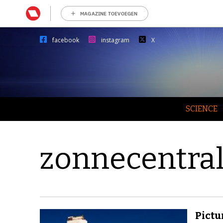
MAGAZINE TOEVOEGEN
facebook
instagram
X
SCIENCE
zonnecentra
Pictu