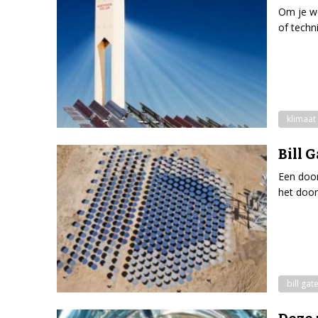
Om je we
of techn
klimaat
Bill 
Een door
het door
bill gat