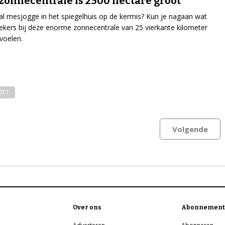
zonnecentrale is 2500 hectare groot
 al mesjogge in het spiegelhuis op de kermis? Kun je nagaan wat
kers bij deze enorme zonnecentrale van 25 vierkante kilometer
voelen.
2017
Volgende
Over ons
Abonnement