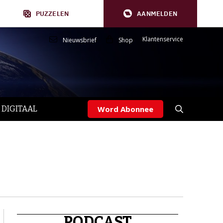
PUZZELEN
AANMELDEN
Klantenservice
Nieuwsbrief
Shop
 DIGITAAL
Word Abonnee
PODCAST