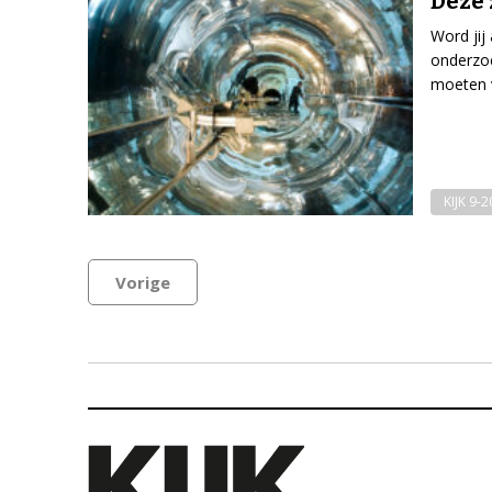
Deze 
Word jij
onderzoe
moeten 
KIJK 9-
Vorige