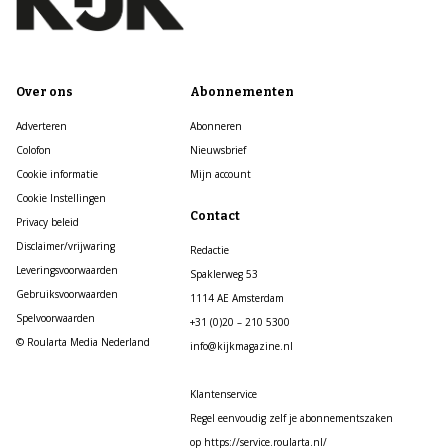
Over ons
Abonnementen
Adverteren
Abonneren
Colofon
Nieuwsbrief
Cookie informatie
Mijn account
Cookie Instellingen
Contact
Privacy beleid
Disclaimer/vrijwaring
Redactie
Leveringsvoorwaarden
Spaklerweg 53
Gebruiksvoorwaarden
1114 AE Amsterdam
Spelvoorwaarden
+31 (0)20 – 210 5300
© Roularta Media Nederland
info@kijkmagazine.nl
Klantenservice
Regel eenvoudig zelf je abonnementszaken
op https://service.roularta.nl/