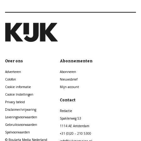
Over ons
Abonnementen
Adverteren
Abonneren
Colofon
Nieuwsbrief
Cookie informatie
Mijn account
Cookie Instellingen
Contact
Privacy beleid
Disclaimer/vrijwaring
Redactie
Leveringsvoorwaarden
Spaklerweg 53
Gebruiksvoorwaarden
1114 AE Amsterdam
Spelvoorwaarden
+31 (0)20 – 210 5300
© Roularta Media Nederland
info@kijkmagazine.nl