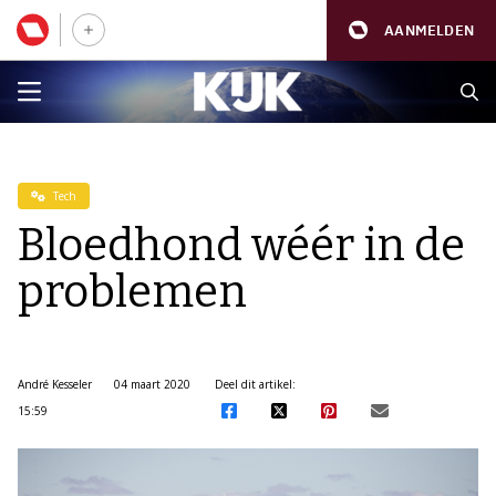
AANMELDEN
Tech
Bloedhond wéér in de
problemen
André Kesseler
04 maart 2020
Deel dit artikel:
15:59