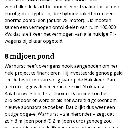
verschillende krachtbronnen: een straalmotor uit een
Eurofighter Typhoon, drie hybride raketten en een
enorme pomp (een Jaguar V8-motor). Die moeten
samen een vermogen ontwikkelen van ruim 100.000
kW; dat is elf keer het vermogen van alle huidige F1-
wagens bij elkaar opgeteld.
8 miljoen pond
Warhurst heeft overigens nooit aangeboden om het
hele project te financieren. Hij investeerde genoeg geld
om de testritten van vorig jaar op de Hakskeen Pan
(een drooggevallen meer in de Zuid-Afrikaanse
Kalahariwoestijn) te voltooien. Daarmee kon het
project door en werd er als het ware tijd gekocht om
nieuwe sponsors te zoeken. Dat blijkt dus weer een
pittige opgave. Warhurst – zie hieronder – zegt dat
zo’n 8 miljoen pond (9,2 miljoen euro) genoeg zou
moeten zijn om eindelijk eens een serieuze gooi naar