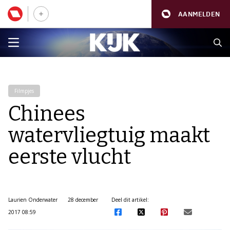
AANMELDEN
Filmpjes
Chinees
watervliegtuig maakt
eerste vlucht
Laurien Onderwater
28 december
Deel dit artikel:
2017 08:59