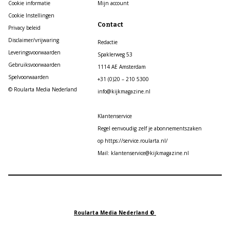
Cookie informatie
Mijn account
Cookie Instellingen
Contact
Privacy beleid
Disclaimer/vrijwaring
Redactie
Leveringsvoorwaarden
Spaklerweg 53
Gebruiksvoorwaarden
1114 AE Amsterdam
Spelvoorwaarden
+31 (0)20 – 210 5300
© Roularta Media Nederland
info@kijkmagazine.nl
Klantenservice
Regel eenvoudig zelf je abonnementszaken
op https://service.roularta.nl/
Mail: klantenservice@kijkmagazine.nl
Roularta Media Nederland ©