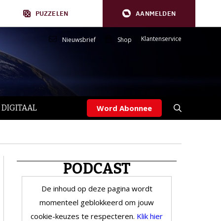
PUZZELEN
AANMELDEN
Klantenservice
Nieuwsbrief
Shop
 DIGITAAL
Word Abonnee
PODCAST
De inhoud op deze pagina wordt
momenteel geblokkeerd om jouw
cookie-keuzes te respecteren.
Klik hier