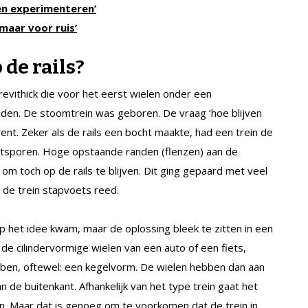
en experimenteren’
maar voor ruis’
 de rails?
revithick die voor het eerst wielen onder een
ijden. De stoomtrein was geboren. De vraag ‘hoe blijven
gent. Zeker als de rails een bocht maakte, had een trein de
ontsporen. Hoge opstaande randen (flenzen) aan de
m toch op de rails te blijven. Dit ging gepaard met veel
s de trein stapvoets reed.
f op het idee kwam, maar de oplossing bleek te zitten in een
 de cilindervormige wielen van een auto of een fiets,
bben, oftewel: een kegelvorm. De wielen hebben dan aan
 de buitenkant. Afhankelijk van het type trein gaat het
n. Maar dat is genoeg om te voorkomen dat de trein in