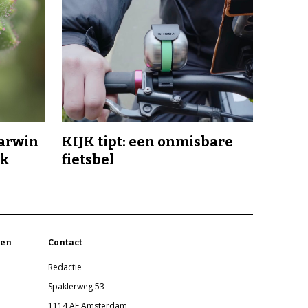
Darwin
KIJK tipt: een onmisbare
jk
fietsbel
en
Contact
Redactie
Spaklerweg 53
1114 AE Amsterdam