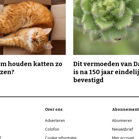
m houden katten zo
Dit vermoeden van 
ozen?
is na 150 jaar eindeli
bevestigd
Over ons
Abonnement
Adverteren
Abonneren
Colofon
Nieuwsbrief
r
Cookie informatie
Mijn account