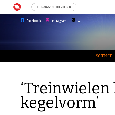
MAGAZINE TOEVOEGEN
facebook
instagram
X
SCIENCE
‘Treinwielen
kegelvorm’