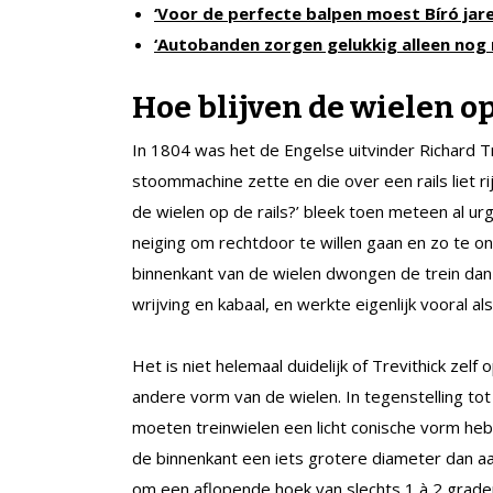
‘Voor de perfecte balpen moest Bíró jar
‘Autobanden zorgen gelukkig alleen nog 
Hoe blijven de wielen op
In 1804 was het de Engelse uitvinder Richard T
stoommachine zette en die over een rails liet r
de wielen op de rails?’ bleek toen meteen al ur
neiging om rechtdoor te willen gaan en zo te 
binnenkant van de wielen dwongen de trein dan o
wrijving en kabaal, en werkte eigenlijk vooral al
Het is niet helemaal duidelijk of Trevithick zel
andere vorm van de wielen. In tegenstelling tot
moeten treinwielen een licht conische vorm he
de binnenkant een iets grotere diameter dan aan
om een aflopende hoek van slechts 1 à 2 grade