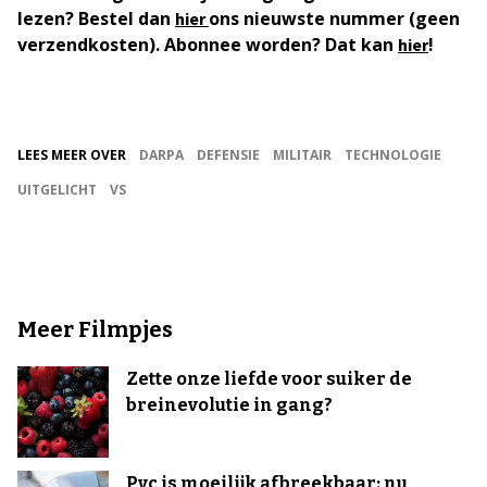
lezen? Bestel dan
ons nieuwste nummer (geen
hier
verzendkosten). Abonnee worden? Dat kan
!
hier
LEES MEER OVER
DARPA
DEFENSIE
MILITAIR
TECHNOLOGIE
UITGELICHT
VS
Meer Filmpjes
Zette onze liefde voor suiker de
breinevolutie in gang?
Pvc is moeilijk afbreekbaar: nu