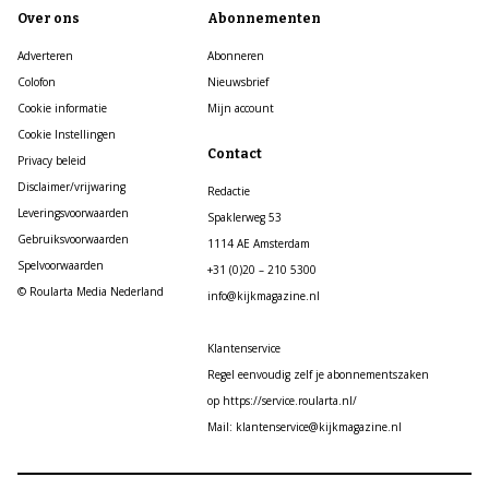
Over ons
Abonnementen
Adverteren
Abonneren
Colofon
Nieuwsbrief
Cookie informatie
Mijn account
Cookie Instellingen
Contact
Privacy beleid
Disclaimer/vrijwaring
Redactie
Leveringsvoorwaarden
Spaklerweg 53
Gebruiksvoorwaarden
1114 AE Amsterdam
Spelvoorwaarden
+31 (0)20 – 210 5300
© Roularta Media Nederland
info@kijkmagazine.nl
Klantenservice
Regel eenvoudig zelf je abonnementszaken
op https://service.roularta.nl/
Mail: klantenservice@kijkmagazine.nl