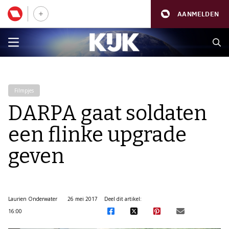
AANMELDEN
Filmpjes
DARPA gaat soldaten
een flinke upgrade
geven
Laurien Onderwater
26 mei 2017
Deel dit artikel:
16:00