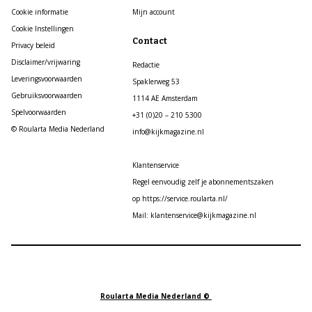
Cookie informatie
Mijn account
Cookie Instellingen
Contact
Privacy beleid
Disclaimer/vrijwaring
Redactie
Leveringsvoorwaarden
Spaklerweg 53
Gebruiksvoorwaarden
1114 AE Amsterdam
Spelvoorwaarden
+31 (0)20 – 210 5300
© Roularta Media Nederland
info@kijkmagazine.nl
Klantenservice
Regel eenvoudig zelf je abonnementszaken
op https://service.roularta.nl/
Mail: klantenservice@kijkmagazine.nl
Roularta Media Nederland ©