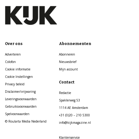
Over ons
Abonnementen
Adverteren
Abonneren
Colofon
Nieuwsbrief
Cookie informatie
Mijn account
Cookie Instellingen
Contact
Privacy beleid
Disclaimer/vrijwaring
Redactie
Leveringsvoorwaarden
Spaklerweg 53
Gebruiksvoorwaarden
1114 AE Amsterdam
Spelvoorwaarden
+31 (0)20 – 210 5300
© Roularta Media Nederland
info@kijkmagazine.nl
Klantenservice