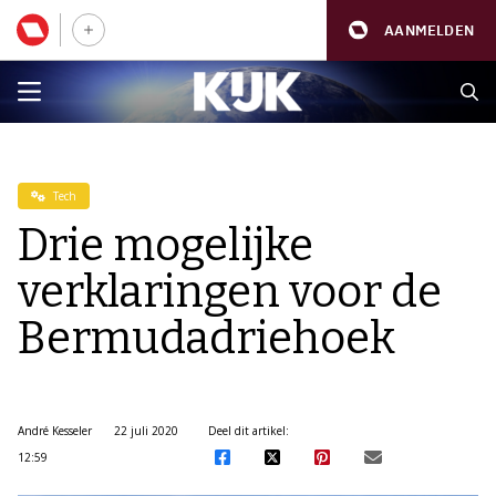
AANMELDEN
Tech
Drie mogelijke
verklaringen voor de
Bermudadriehoek
André Kesseler
22 juli 2020
Deel dit artikel:
12:59