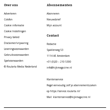
Over ons
Abonnementen
Adverteren
Abonneren
Colofon
Nieuwsbrief
Cookie informatie
Mijn account
Cookie Instellingen
Contact
Privacy beleid
Disclaimer/vrijwaring
Redactie
Leveringsvoorwaarden
Spaklerweg 53
Gebruiksvoorwaarden
1114 AE Amsterdam
Spelvoorwaarden
+31 (0)20 – 210 5300
© Roularta Media Nederland
info@kijkmagazine.nl
Klantenservice
Regel eenvoudig zelf je abonnementszaken
op https://service.roularta.nl/
Mail: klantenservice@kijkmagazine.nl