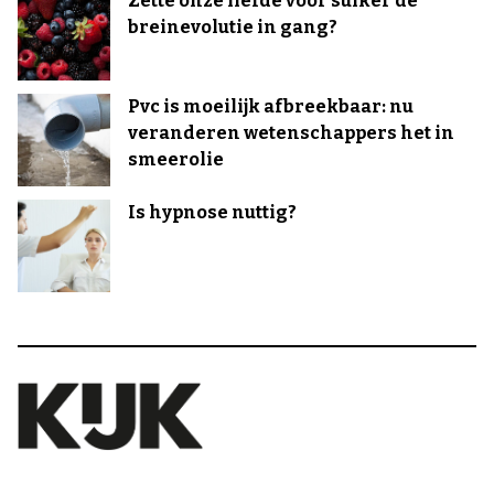
Zette onze liefde voor suiker de
breinevolutie in gang?
Pvc is moeilijk afbreekbaar: nu
veranderen wetenschappers het in
smeerolie
Is hypnose nuttig?