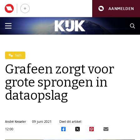
AANMELDEN
Tech
Grafeen zorgt voor
grote sprongen in
dataopslag
André Kesseler
09 juni 2021
Deel dit artikel:
12:00