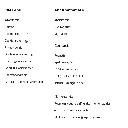
Over ons
Abonnementen
Adverteren
Abonneren
Colofon
Nieuwsbrief
Cookie informatie
Mijn account
Cookie Instellingen
Contact
Privacy beleid
Disclaimer/vrijwaring
Redactie
Leveringsvoorwaarden
Spaklerweg 53
Gebruiksvoorwaarden
1114 AE Amsterdam
Spelvoorwaarden
+31 (0)20 – 210 5300
© Roularta Media Nederland
info@kijkmagazine.nl
Klantenservice
Regel eenvoudig zelf je abonnementszaken
op https://service.roularta.nl/
Mail: klantenservice@kijkmagazine.nl