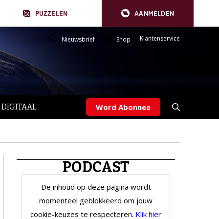
PUZZELEN
AANMELDEN
Klantenservice
Nieuwsbrief
Shop
 DIGITAAL
Word Abonnee
PODCAST
De inhoud op deze pagina wordt
momenteel geblokkeerd om jouw
cookie-keuzes te respecteren.
Klik hier