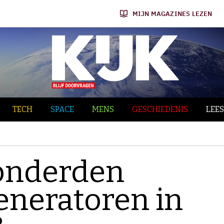
MIJN MAGAZINES LEZEN
TECH
SPACE
MENS
GESCHIEDENIS
LEES
honderden
neratoren in