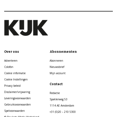
Over ons
Abonnementen
Adverteren
Abonneren
Colofon
Nieuwsbrief
Cookie informatie
Mijn account
Cookie Instellingen
Contact
Privacy beleid
Disclaimer/vrijwaring
Redactie
Leveringsvoorwaarden
Spaklerweg 53
Gebruiksvoorwaarden
1114 AE Amsterdam
Spelvoorwaarden
+31 (0)20 – 210 5300