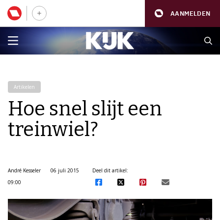
AANMELDEN
Artikelen
Hoe snel slijt een
treinwiel?
André Kesseler
06 juli 2015
Deel dit artikel:
09:00