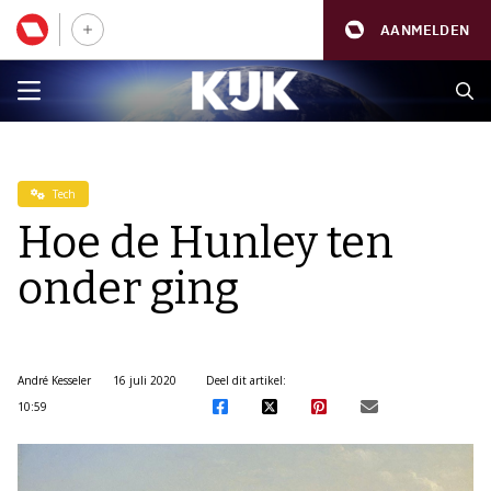
AANMELDEN
Tech
Hoe de Hunley ten
onder ging
André Kesseler
16 juli 2020
Deel dit artikel:
10:59