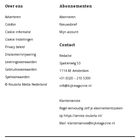
Over ons
Abonnementen
Adverteren
Abonneren
Colofon
Nieuwsbrief
Cookie informatie
Mijn account
Cookie Instellingen
Contact
Privacy beleid
Disclaimer/vrijwaring
Redactie
Leveringsvoorwaarden
Spaklerweg 53
Gebruiksvoorwaarden
1114 AE Amsterdam
Spelvoorwaarden
+31 (0)20 – 210 5300
© Roularta Media Nederland
info@kijkmagazine.nl
Klantenservice
Regel eenvoudig zelf je abonnementszaken
op https://service.roularta.nl/
Mail: klantenservice@kijkmagazine.nl