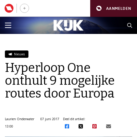
AANMELDEN
Nieuws
Hyperloop One
onthult 9 mogelijke
routes door Europa
Laurien Onderwater
07 juni 2017
Deel dit artikel:
13:00