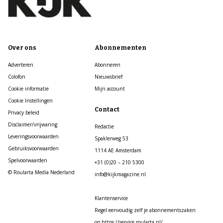
Over ons
Abonnementen
Adverteren
Abonneren
Colofon
Nieuwsbrief
Cookie informatie
Mijn account
Cookie Instellingen
Contact
Privacy beleid
Disclaimer/vrijwaring
Redactie
Leveringsvoorwaarden
Spaklerweg 53
Gebruiksvoorwaarden
1114 AE Amsterdam
Spelvoorwaarden
+31 (0)20 – 210 5300
© Roularta Media Nederland
info@kijkmagazine.nl
Klantenservice
Regel eenvoudig zelf je abonnementszaken
op https://service.roularta.nl/