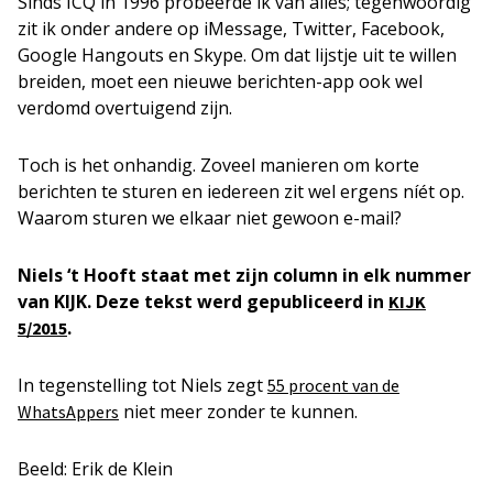
Sinds ICQ in 1996 probeerde ik van alles; tegenwoordig
zit ik onder andere op iMessage, Twitter, Facebook,
Google Hangouts en Skype. Om dat lijstje uit te willen
breiden, moet een nieuwe berichten-app ook wel
verdomd overtuigend zijn.
Toch is het onhandig. Zoveel manieren om korte
berichten te sturen en iedereen zit wel ergens níét op.
Waarom sturen we elkaar niet gewoon e-mail?
Niels ‘t Hooft staat met zijn column in elk nummer
van KIJK. Deze tekst werd gepubliceerd in
KIJK
.
5/2015
In tegenstelling tot Niels zegt
55 procent van de
niet meer zonder te kunnen.
WhatsAppers
Beeld: Erik de Klein