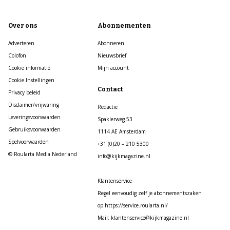
Over ons
Abonnementen
Adverteren
Abonneren
Colofon
Nieuwsbrief
Cookie informatie
Mijn account
Cookie Instellingen
Contact
Privacy beleid
Disclaimer/vrijwaring
Redactie
Leveringsvoorwaarden
Spaklerweg 53
Gebruiksvoorwaarden
1114 AE Amsterdam
Spelvoorwaarden
+31 (0)20 – 210 5300
© Roularta Media Nederland
info@kijkmagazine.nl
Klantenservice
Regel eenvoudig zelf je abonnementszaken
op https://service.roularta.nl/
Mail: klantenservice@kijkmagazine.nl