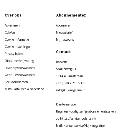
Over ons
Abonnementen
Adverteren
Abonneren
Colofon
Nieuwsbrief
Cookie informatie
Mijn account
Cookie Instellingen
Contact
Privacy beleid
Disclaimer/vrijwaring
Redactie
Leveringsvoorwaarden
Spaklerweg 53
Gebruiksvoorwaarden
1114 AE Amsterdam
Spelvoorwaarden
+31 (0)20 – 210 5300
© Roularta Media Nederland
info@kijkmagazine.nl
Klantenservice
Regel eenvoudig zelf je abonnementszaken
op https://service.roularta.nl/
Mail: klantenservice@kijkmagazine.nl