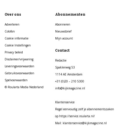
Over ons
Abonnementen
Adverteren
Abonneren
Colofon
Nieuwsbrief
Cookie informatie
Mijn account
Cookie Instellingen
Contact
Privacy beleid
Disclaimer/vrijwaring
Redactie
Leveringsvoorwaarden
Spaklerweg 53
Gebruiksvoorwaarden
1114 AE Amsterdam
Spelvoorwaarden
+31 (0)20 – 210 5300
© Roularta Media Nederland
info@kijkmagazine.nl
Klantenservice
Regel eenvoudig zelf je abonnementszaken
op https://service.roularta.nl/
Mail: klantenservice@kijkmagazine.nl