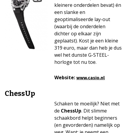
kleinere onderdelen bevat) én
een slanke en
geoptimaliseerde lay-out
(waarbij de onderdelen
dichter op elkaar zijn
geplaatst). Kost je een kleine
319 euro, maar dan heb je dus
wel het dunste G-STEEL-
horloge tot nu toe.
Website:
www.casio.nl
ChessUp
Schaken te moeilijk? Niet met
de
ChessUp
. Dit slimme
schaakbord helpt beginners
(en gevorderden) namelijk op
weg. Want: je neemt een