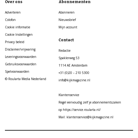
Over ons
Abonnementen
Adverteren
Abonneren
Colofon
Nieuwsbrief
Cookie informatie
Mijn account
Cookie Instellingen
Contact
Privacy beleid
Disclaimer/vrijwaring
Redactie
Leveringsvoorwaarden
Spaklerweg 53
Gebruiksvoorwaarden
1114 AE Amsterdam
Spelvoorwaarden
+31 (0)20 – 210 5300
© Roularta Media Nederland
info@kijkmagazine.nl
Klantenservice
Regel eenvoudig zelf je abonnementszaken
op https://service.roularta.nl/
Mail: klantenservice@kijkmagazine.nl