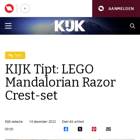
AANMELDEN
Tech
KIJK Tipt: LEGO
Mandalorian Razor
Crest-set
KIJK-redactie
14 december 2022
Deel dit artikel:
09:00