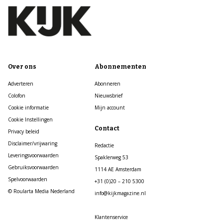
Over ons
Abonnementen
Adverteren
Abonneren
Colofon
Nieuwsbrief
Cookie informatie
Mijn account
Cookie Instellingen
Contact
Privacy beleid
Disclaimer/vrijwaring
Redactie
Leveringsvoorwaarden
Spaklerweg 53
Gebruiksvoorwaarden
1114 AE Amsterdam
Spelvoorwaarden
+31 (0)20 – 210 5300
© Roularta Media Nederland
info@kijkmagazine.nl
Klantenservice