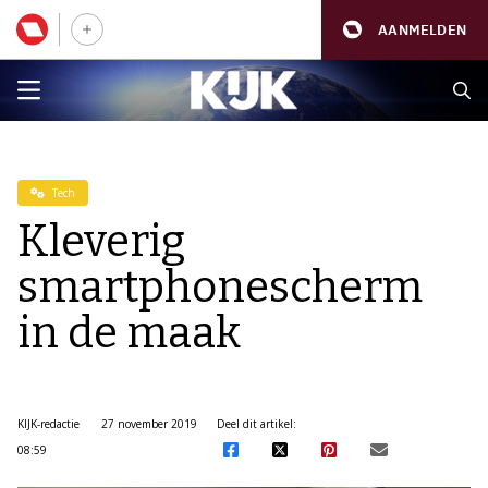
AANMELDEN
Tech
Kleverig
smartphonescherm
in de maak
KIJK-redactie
27 november 2019
Deel dit artikel:
08:59