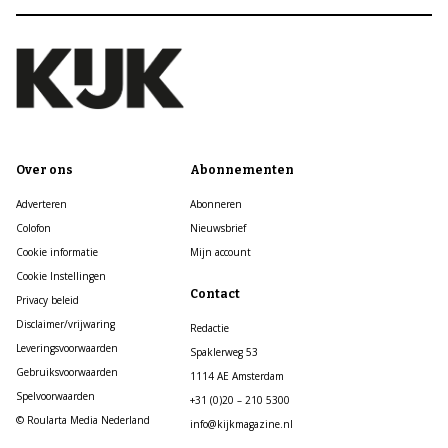
Over ons
Abonnementen
Adverteren
Abonneren
Colofon
Nieuwsbrief
Cookie informatie
Mijn account
Cookie Instellingen
Contact
Privacy beleid
Disclaimer/vrijwaring
Redactie
Leveringsvoorwaarden
Spaklerweg 53
Gebruiksvoorwaarden
1114 AE Amsterdam
Spelvoorwaarden
+31 (0)20 – 210 5300
© Roularta Media Nederland
info@kijkmagazine.nl