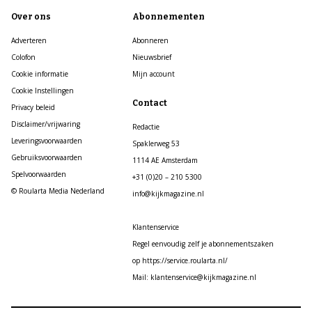
Over ons
Abonnementen
Adverteren
Abonneren
Colofon
Nieuwsbrief
Cookie informatie
Mijn account
Cookie Instellingen
Contact
Privacy beleid
Disclaimer/vrijwaring
Redactie
Leveringsvoorwaarden
Spaklerweg 53
Gebruiksvoorwaarden
1114 AE Amsterdam
Spelvoorwaarden
+31 (0)20 – 210 5300
© Roularta Media Nederland
info@kijkmagazine.nl
Klantenservice
Regel eenvoudig zelf je abonnementszaken
op https://service.roularta.nl/
Mail: klantenservice@kijkmagazine.nl