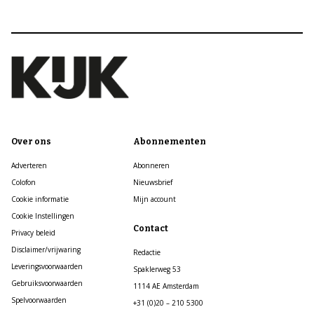
Over ons
Abonnementen
Adverteren
Abonneren
Colofon
Nieuwsbrief
Cookie informatie
Mijn account
Cookie Instellingen
Contact
Privacy beleid
Disclaimer/vrijwaring
Redactie
Leveringsvoorwaarden
Spaklerweg 53
Gebruiksvoorwaarden
1114 AE Amsterdam
Spelvoorwaarden
+31 (0)20 – 210 5300