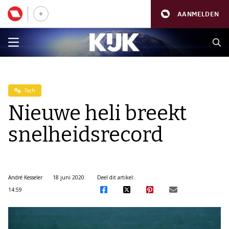
AANMELDEN
Tech
Nieuwe heli breekt
snelheidsrecord
André Kesseler
18 juni 2020
Deel dit artikel:
14:59