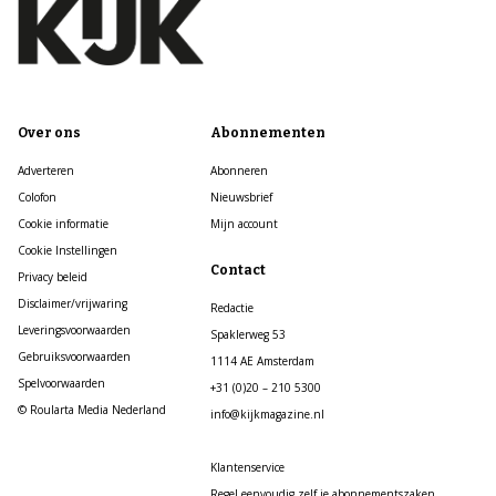
Over ons
Abonnementen
Adverteren
Abonneren
Colofon
Nieuwsbrief
Cookie informatie
Mijn account
Cookie Instellingen
Contact
Privacy beleid
Disclaimer/vrijwaring
Redactie
Leveringsvoorwaarden
Spaklerweg 53
Gebruiksvoorwaarden
1114 AE Amsterdam
Spelvoorwaarden
+31 (0)20 – 210 5300
© Roularta Media Nederland
info@kijkmagazine.nl
Klantenservice
Regel eenvoudig zelf je abonnementszaken