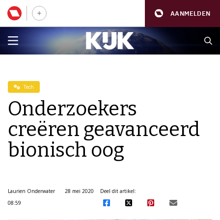
AANMELDEN
Tech
Onderzoekers
creëren geavanceerd
bionisch oog
Laurien Onderwater
28 mei 2020
Deel dit artikel:
08:59