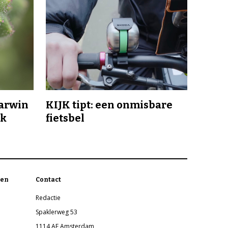
Darwin
KIJK tipt: een onmisbare
jk
fietsbel
en
Contact
Redactie
Spaklerweg 53
1114 AE Amsterdam