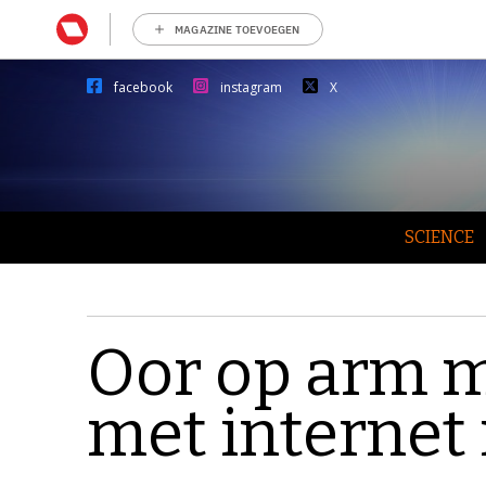
MAGAZINE TOEVOEGEN
facebook
instagram
X
SCIENCE
Oor op arm m
met interne