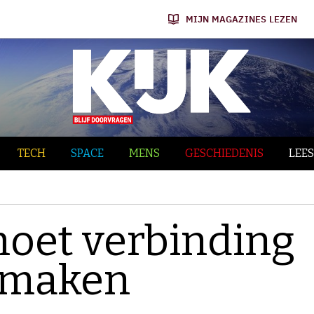
MIJN MAGAZINES LEZEN
TECH
SPACE
MENS
GESCHIEDENIS
LEES
oet verbinding
t maken