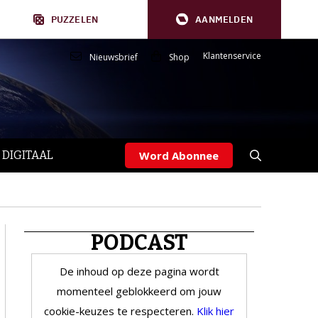
PUZZELEN
AANMELDEN
Klantenservice
Nieuwsbrief
Shop
 DIGITAAL
Word Abonnee
PODCAST
De inhoud op deze pagina wordt
momenteel geblokkeerd om jouw
cookie-keuzes te respecteren.
Klik hier