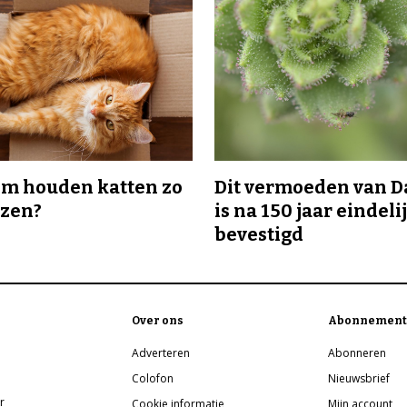
m houden katten zo
Dit vermoeden van 
ozen?
is na 150 jaar eindeli
bevestigd
Over ons
Abonnement
Adverteren
Abonneren
Colofon
Nieuwsbrief
r
Cookie informatie
Mijn account