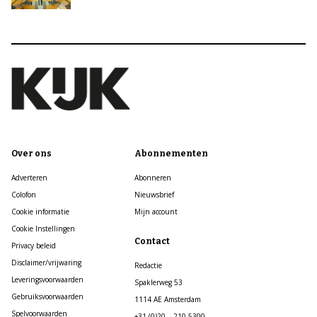
Over ons
Abonnementen
Adverteren
Abonneren
Colofon
Nieuwsbrief
Cookie informatie
Mijn account
Cookie Instellingen
Contact
Privacy beleid
Disclaimer/vrijwaring
Redactie
Leveringsvoorwaarden
Spaklerweg 53
Gebruiksvoorwaarden
1114 AE Amsterdam
Spelvoorwaarden
+31 (0)20 – 210 5300