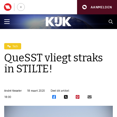
AANMELDEN
Tech
QueSST vliegt straks
in STILTE!
André Kesseler
18 maart 2020
Deel dit artikel:
18:00