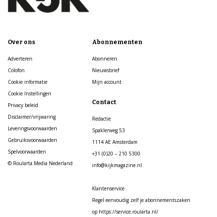
Over ons
Abonnementen
Adverteren
Abonneren
Colofon
Nieuwsbrief
Cookie informatie
Mijn account
Cookie Instellingen
Contact
Privacy beleid
Disclaimer/vrijwaring
Redactie
Leveringsvoorwaarden
Spaklerweg 53
Gebruiksvoorwaarden
1114 AE Amsterdam
Spelvoorwaarden
+31 (0)20 – 210 5300
© Roularta Media Nederland
info@kijkmagazine.nl
Klantenservice
Regel eenvoudig zelf je abonnementszaken
op https://service.roularta.nl/