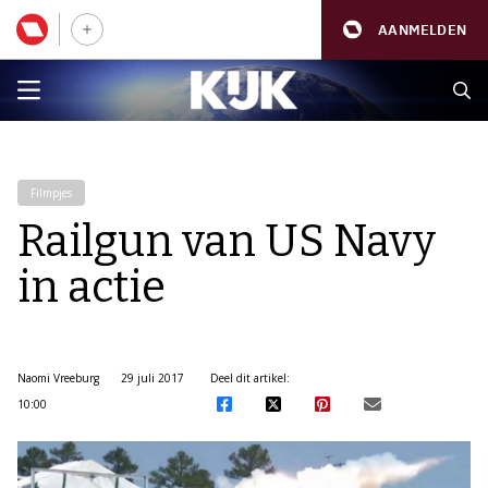
AANMELDEN
Filmpjes
Railgun van US Navy
in actie
Naomi Vreeburg
29 juli 2017
Deel dit artikel:
10:00