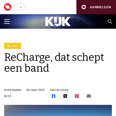
AANMELDEN
Tech
ReCharge, dat schept
een band
André Kesseler
06 maart 2020
Deel dit artikel:
08:59