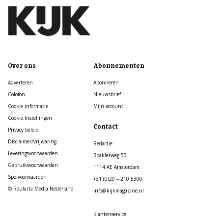
Over ons
Abonnementen
Adverteren
Abonneren
Colofon
Nieuwsbrief
Cookie informatie
Mijn account
Cookie Instellingen
Contact
Privacy beleid
Disclaimer/vrijwaring
Redactie
Leveringsvoorwaarden
Spaklerweg 53
Gebruiksvoorwaarden
1114 AE Amsterdam
Spelvoorwaarden
+31 (0)20 – 210 5300
© Roularta Media Nederland
info@kijkmagazine.nl
Klantenservice